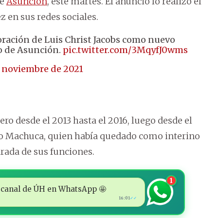
de
Asunción
, este martes.
El anuncio lo realizó el
 en sus redes sociales.
oración de Luis Christ Jacobs como nuevo
to de Asunción.
pic.twitter.com/3MqyfJ0wms
 noviembre de 2021
ro desde el 2013 hasta el 2016, luego desde el
do Machuca, quien había quedado como interino
ada de sus funciones.
1
 al canal de ÚH en WhatsApp 🤩
16:01
✓✓