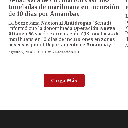
Senad saca de circulación casi 500
toneladas de marihuana en incursión
de 10 días por Amambay
j
La
Secretaría Nacional Antidrogas
(
Senad
)
v
informó que la denominada
Operación Nueva
t
Alianza 56
sacó de circulación 498 toneladas de
q
marihuana en 10 días de incursiones en zonas
boscosas por el Departamento de
Amambay
.
A
·
Agosto 7, 2026 08:21 a. m.
Redacción ÚH
Carga Más