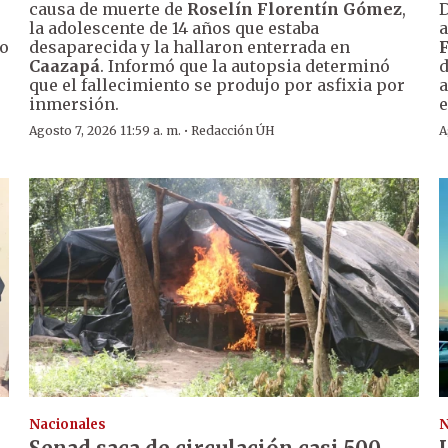
causa de muerte de
Roselín Florentín Gómez
,
D
la adolescente de 14 años que estaba
a
so
desaparecida y la hallaron enterrada en
Caazapá
. Informó que la autopsia determinó
d
que el fallecimiento se produjo por asfixia por
a
inmersión.
e
·
Agosto 7, 2026 11:59 a. m.
Redacción ÚH
A
Nacionales
N