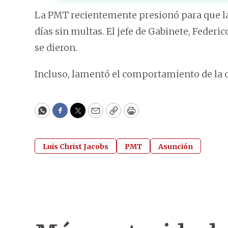
La PMT recientemente presionó para que l
días sin multas.
El jefe de Gabinete, Federi
se dieron.
Incluso, lamentó el comportamiento de la c
WhatsApp
Facebook
Twitter
Email
Copy
Print
Luis Christ Jacobs
PMT
Asunción