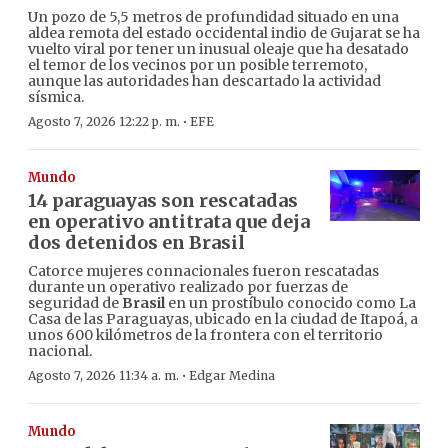
Un pozo de 5,5 metros de profundidad situado en una
aldea remota del estado occidental indio de Gujarat se ha
vuelto viral por tener un inusual oleaje que ha desatado
el temor de los vecinos por un posible terremoto,
aunque las autoridades han descartado la actividad
sísmica.
·
Agosto 7, 2026 12:22 p. m.
EFE
Mundo
14 paraguayas son rescatadas
en operativo antitrata que deja
dos detenidos en Brasil
Catorce mujeres connacionales fueron rescatadas
durante un operativo realizado por fuerzas de
seguridad de
Brasil
en un prostíbulo conocido como La
Casa de las Paraguayas, ubicado en la ciudad de Itapoá, a
unos 600 kilómetros de la frontera con el territorio
nacional.
·
Agosto 7, 2026 11:34 a. m.
Edgar Medina
Mundo