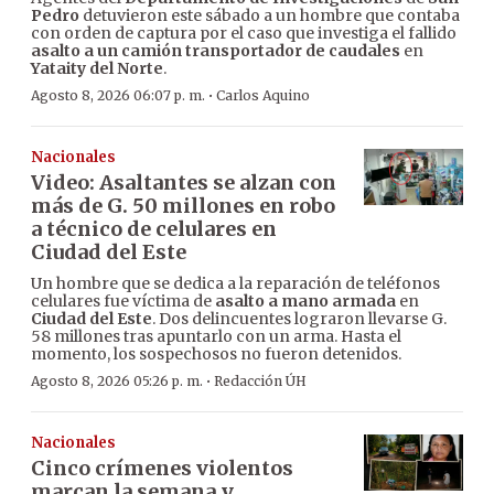
Pedro
detuvieron este sábado a un hombre que contaba
con orden de captura por el caso que investiga el fallido
asalto a un camión transportador de caudales
en
Yataity del Norte
.
·
Agosto 8, 2026 06:07 p. m.
Carlos Aquino
Nacionales
Video: Asaltantes se alzan con
más de G. 50 millones en robo
a técnico de celulares en
Ciudad del Este
Un hombre que se dedica a la reparación de teléfonos
celulares fue víctima de
asalto a mano armada
en
Ciudad del Este
. Dos delincuentes lograron llevarse G.
58 millones tras apuntarlo con un arma. Hasta el
momento, los sospechosos no fueron detenidos.
·
Agosto 8, 2026 05:26 p. m.
Redacción ÚH
Nacionales
Cinco crímenes violentos
marcan la semana y