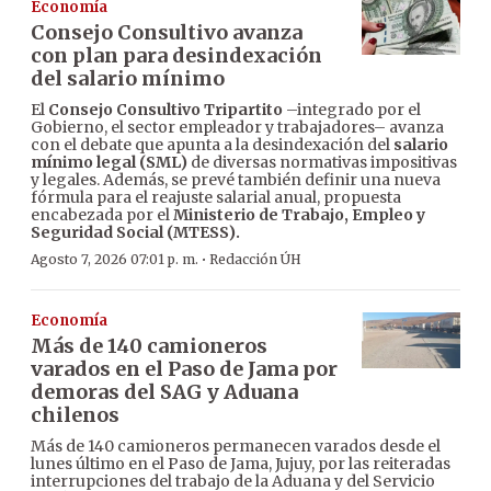
Economía
Consejo Consultivo avanza
con plan para desindexación
del salario mínimo
El
Consejo Consultivo Tripartito
–integrado por el
Gobierno, el sector empleador y trabajadores– avanza
con el debate que apunta a la desindexación del
salario
mínimo legal (SML)
de diversas normativas impositivas
y legales. Además, se prevé también definir una nueva
fórmula para el reajuste salarial anual, propuesta
encabezada por el
Ministerio de Trabajo, Empleo y
Seguridad Social (MTESS).
·
Agosto 7, 2026 07:01 p. m.
Redacción ÚH
Economía
Más de 140 camioneros
varados en el Paso de Jama por
demoras del SAG y Aduana
chilenos
Más de 140 camioneros permanecen varados desde el
lunes último en el Paso de Jama, Jujuy, por las reiteradas
interrupciones del trabajo de la Aduana y del Servicio