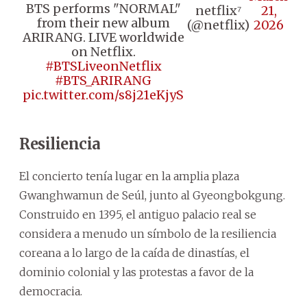
BTS performs "NORMAL"
netflix⁷
21,
from their new album
(@netflix)
2026
ARIRANG. LIVE worldwide
on Netflix.
#BTSLiveonNetflix
#BTS_ARIRANG
pic.twitter.com/s8j21eKjyS
Resiliencia
El concierto tenía lugar en la amplia plaza
Gwanghwamun de Seúl, junto al Gyeongbokgung.
Construido en 1395, el antiguo palacio real se
considera a menudo un símbolo de la resiliencia
coreana a lo largo de la caída de dinastías, el
dominio colonial y las protestas a favor de la
democracia.