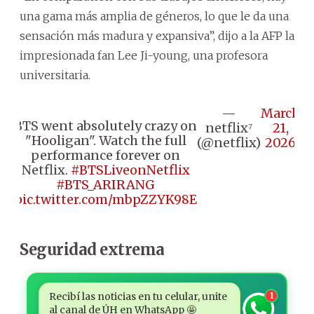
una gama más amplia de géneros, lo que le da una
sensación más madura y expansiva”, dijo a la AFP la
impresionada fan Lee Ji-young, una profesora
universitaria.
—
March
BTS went absolutely crazy on
netflix⁷
21,
"Hooligan". Watch the full
(@netflix)
2026
performance forever on
Netflix.
#BTSLiveonNetflix
#BTS_ARIRANG
pic.twitter.com/mbpZZYK98E
Seguridad extrema
Recibí las noticias en tu celular, unite
1
al canal de ÚH en WhatsApp 🤩