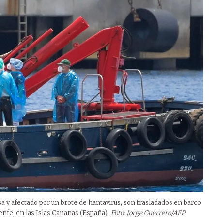
 y afectado por un brote de hantavirus, son trasladados en barco
erife, en las Islas Canarias (España).
Foto: Jorge Guerrero/AFP