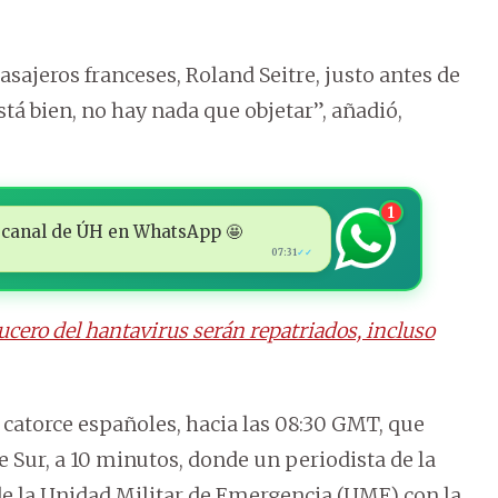
pasajeros franceses, Roland Seitre, justo antes de
á bien, no hay nada que objetar”, añadió,
1
 al canal de ÚH en WhatsApp 🤩
07:31
✓✓
rucero del hantavirus serán repatriados, incluso
s catorce españoles, hacia las 08:30 GMT, que
e Sur, a 10 minutos, donde un periodista de la
e la Unidad Militar de Emergencia (UME) con la