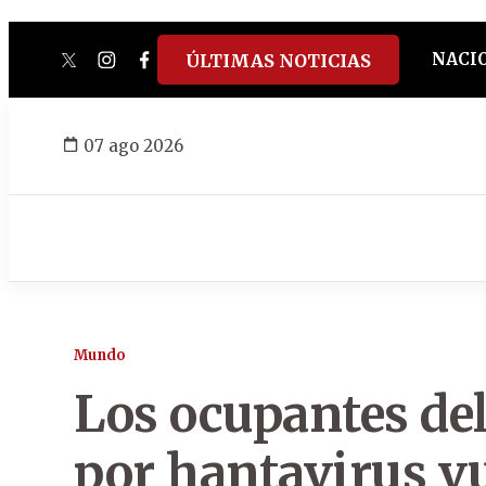
NACI
ÚLTIMAS NOTICIAS
twitter
instagram
facebook
tiktok
youtube
spotify
07 ago 2026
Mundo
Los ocupantes del
por hantavirus vu