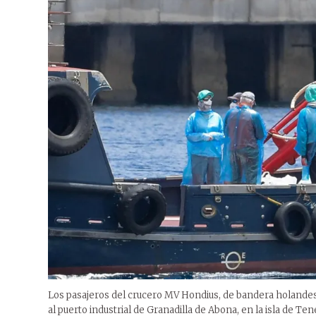
Los pasajeros del crucero MV Hondius, de bandera holandesa
al puerto industrial de Granadilla de Abona, en la isla de Ten