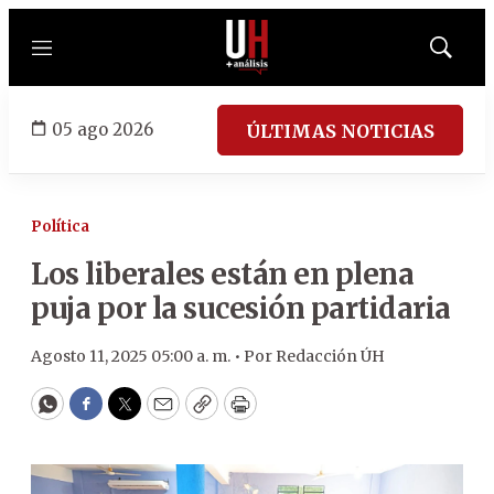
Menú
Mostrar
búsqued
05 ago 2026
ÚLTIMAS NOTICIAS
Política
Los liberales están en plena
puja por la sucesión partidaria
Agosto 11, 2025 05:00 a. m. •
Por
Redacción ÚH
WhatsApp
Facebook
Twitter
Email
Copy
Print