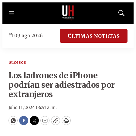
Menú
Mostrar
búsqued
09 ago 2026
ÚLTIMAS NOTICIAS
Sucesos
Los ladrones de iPhone
podrían ser adiestrados por
extranjeros
Julio 11, 2024 06:41 a. m.
WhatsApp
Facebook
Twitter
Email
Copy
Print