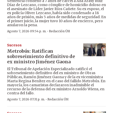
Sentencia condenó a 7 años de cárcel a Ada Arasy Ruiz
Díaz de Lezcano, como cómplice de homicidio doloso en
el asesinato de Líder Javier Ríos Cañete. Su ex esposo, el
ex policía Oliver Lezcano, había sido condenado a 18
años de prisión, más 5 años de medidas de seguridad. En
el primer juicio, la mujer tuvo 10 años de encierro, pero
anularon la pena.
·
Agosto 7, 2026 09:54 p. m.
Redacción ÚH
Sucesos
Metrobús: Ratifican
sobreseimiento definitivo de
ex ministro Jiménez Gaona
El Tribunal de Apelación Especializado ratificó el
sobreseimiento definitivo del ex ministro de Obras
Públicas, Ramón Jiménez Gaona y de la ex viceministra
Marta Regina Benítez en el caso del fallido Metrobús. En
mayoría, los camaristas declararon inadmisible el
recurso de la defensa del ex ministro Arnoldo Wiens, en
contra del fallo.
·
Agosto 7, 2026 07:31 p. m.
Redacción ÚH