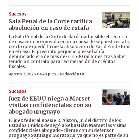
Sucesos
Sala Penal de la Corte ratifica
absolución en caso de estafa
La Sala Penal de la Corte declaró inadmisible el recurso
de casación promovido en una causa de supuesta estafa,
con lo que quedó firme la absolución de Farid Yinde Ríos
en el caso. El presunto perjuicio que se había
denunciado era de más de G. 3.500 millones, tras haber
tenido un contrato para recuperación de créditos
fiscales.
·
Agosto 7, 2026 04:48 p. m.
Redacción ÚH
Sucesos
Juez de EEUU niega a Marset
visitas confidenciales con su
abogado uruguayo
El
juez federal Rossie D. Alston, Jr.
del distrito de los
Estados Unidos
denegó a
Sebastián Marset
las visitas
confidenciales abogado-cliente con su defensor
uruguayo
Santiago Moratorio
, ya que no es parte de su