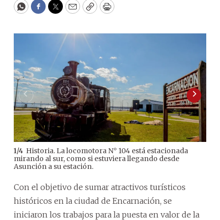
WhatsApp
Facebook
Twitter
Email
Copy
Print
Historia. La locomotora N° 104 está estacionada
1
/
4
2
/
4
mirando al sur, como si estuviera llegando desde
pues
Asunción a su estación.
Con el objetivo de sumar atractivos turísticos
históricos en la ciudad de Encarnación, se
iniciaron los trabajos para la puesta en valor de la