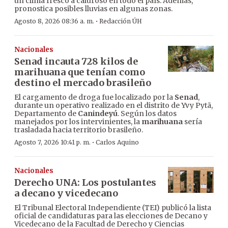
un clima fresco a caluroso en todo el país. Además,
pronostica posibles lluvias en algunas zonas.
·
Agosto 8, 2026 08:36 a. m.
Redacción ÚH
Nacionales
Senad incauta 728 kilos de
marihuana que tenían como
destino el mercado brasileño
El cargamento de droga fue localizado por la
Senad
,
durante un operativo realizado en el distrito de Yvy Pytã,
Departamento de
Canindeyú
. Según los datos
manejados por los intervinientes, la
marihuana
sería
trasladada hacia territorio brasileño.
·
Agosto 7, 2026 10:41 p. m.
Carlos Aquino
Nacionales
Derecho UNA: Los postulantes
a decano y vicedecano
El Tribunal Electoral Independiente (TEI) publicó la lista
oficial de candidaturas para las elecciones de Decano y
Vicedecano de la Facultad de Derecho y Ciencias