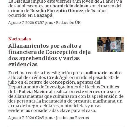
La
Fiscalía
imputó este viernes a un joven de 21 años y a
dos adolescentes por
homicidio doloso
, en el marco del
crimen de
Roselín Florentín Gómez
, de 14 años,
ocurrido en
Caazapá
.
·
Agosto 7, 2026 07:57 p. m.
Redacción ÚH
Nacionales
Allanamientos por asalto a
financiera de Concepción deja
dos aprehendidos y varias
evidencias
En el marco de la investigación por el
millonario asalto
al local de créditos
Credi Ágil
, ocurrido el pasado 30 de
julio en el centro de
Concepción
, agentes del
Departamento de Investigaciones de Hechos Punibles
de la
Policía Nacional
realizaron este viernes una serie
de allanamientos que culminaron con la aprehensión de
dos personas, la incautación de presunta marihuana, un
arma de fuego, celulares, motocicletas y otras
evidencias consideradas clave para el caso.
·
Agosto 7, 2026 07:45 p. m.
Justiniano Riveros