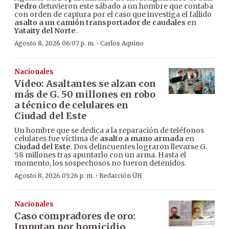
Pedro
detuvieron este sábado a un hombre que contaba
con orden de captura por el caso que investiga el fallido
asalto a un camión transportador de caudales
en
Yataity del Norte
.
·
Agosto 8, 2026 06:07 p. m.
Carlos Aquino
Nacionales
Video: Asaltantes se alzan con
más de G. 50 millones en robo
a técnico de celulares en
Ciudad del Este
Un hombre que se dedica a la reparación de teléfonos
celulares fue víctima de
asalto a mano armada
en
Ciudad del Este
. Dos delincuentes lograron llevarse G.
58 millones tras apuntarlo con un arma. Hasta el
momento, los sospechosos no fueron detenidos.
·
Agosto 8, 2026 05:26 p. m.
Redacción ÚH
Nacionales
Caso compradores de oro:
Imputan por homicidio