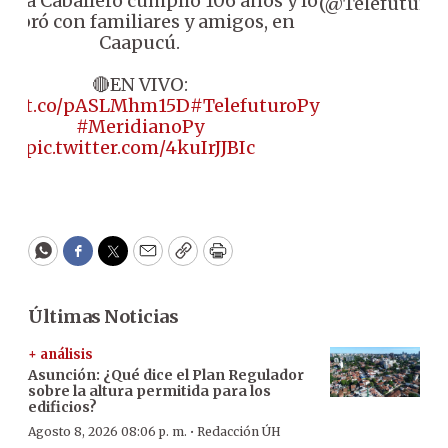
lina Caballero cumplió 106 años y lo
(@Telefuturo)
elebró con familiares y amigos, en
Caapucú.
🔴EN VIVO:
ps://t.co/pASLMhm15D
#TelefuturoPy
#MeridianoPy
pic.twitter.com/4kuIrJJBIc
WhatsApp
Facebook
Twitter
Email
Copy
Print
Últimas Noticias
+ análisis
Asunción: ¿Qué dice el Plan Regulador
sobre la altura permitida para los
edificios?
·
Agosto 8, 2026 08:06 p. m.
Redacción ÚH