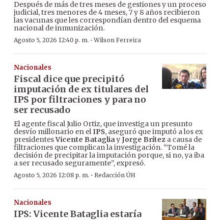
Después de más de tres meses de gestiones y un proceso
judicial, tres menores de 4 meses, 7 y 8 años recibieron
las vacunas que les correspondían dentro del esquema
nacional de inmunización.
·
Agosto 5, 2026 12:40 p. m.
Wilson Ferreira
Nacionales
Fiscal dice que precipitó
imputación de ex titulares del
IPS por filtraciones y para no
ser recusado
El agente fiscal Julio Ortiz, que investiga un presunto
desvío millonario en el
IPS
, aseguró que imputó a los ex
presidentes
Vicente Bataglia
y
Jorge Brítez
a causa de
filtraciones que complican la investigación. “Tomé la
decisión de precipitar la imputación porque, si no, ya iba
a ser recusado seguramente”, expresó.
·
Agosto 5, 2026 12:08 p. m.
Redacción ÚH
Nacionales
IPS: Vicente Bataglia estaría