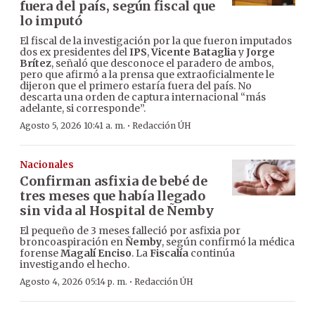
fuera del país, según fiscal que
lo imputó
El fiscal de la investigación por la que fueron imputados
dos ex presidentes del
IPS
,
Vicente Bataglia
y
Jorge
Brítez
, señaló que desconoce el paradero de ambos,
pero que afirmó a la prensa que extraoficialmente le
dijeron que el primero estaría fuera del país. No
descarta una orden de captura internacional “más
adelante, si corresponde”.
·
Agosto 5, 2026 10:41 a. m.
Redacción ÚH
Nacionales
Confirman asfixia de bebé de
tres meses que había llegado
sin vida al Hospital de Ñemby
El pequeño de 3 meses falleció por asfixia por
broncoaspiración en
Ñemby
, según confirmó la médica
forense
Magalí Enciso
. La
Fiscalía
continúa
investigando el hecho.
·
Agosto 4, 2026 05:14 p. m.
Redacción ÚH