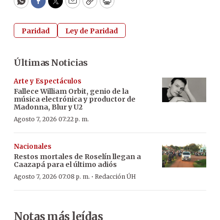
WhatsApp
Facebook
Twitter
Email
Copy
Print
Paridad
Ley de Paridad
Últimas Noticias
Arte y Espectáculos
Fallece William Orbit, genio de la
música electrónica y productor de
Madonna, Blur y U2
Agosto 7, 2026 07:22 p. m.
Nacionales
Restos mortales de Roselín llegan a
Caazapá para el último adiós
·
Agosto 7, 2026 07:08 p. m.
Redacción ÚH
Notas más leídas