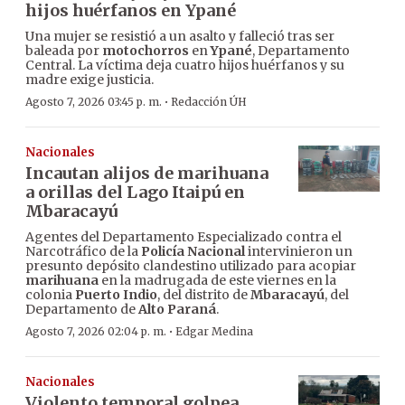
hijos huérfanos en Ypané
Una mujer se resistió a un asalto y falleció tras ser
baleada por
motochorros
en
Ypané
, Departamento
Central. La víctima deja cuatro hijos huérfanos y su
madre exige justicia.
·
Agosto 7, 2026 03:45 p. m.
Redacción ÚH
Nacionales
Incautan alijos de marihuana
a orillas del Lago Itaipú en
Mbaracayú
Agentes del Departamento Especializado contra el
Narcotráfico de la
Policía Nacional
intervinieron un
presunto depósito clandestino utilizado para acopiar
marihuana
en la madrugada de este viernes en la
colonia
Puerto Indio
, del distrito de
Mbaracayú
, del
Departamento de
Alto Paraná
.
·
Agosto 7, 2026 02:04 p. m.
Edgar Medina
Nacionales
Violento temporal golpea