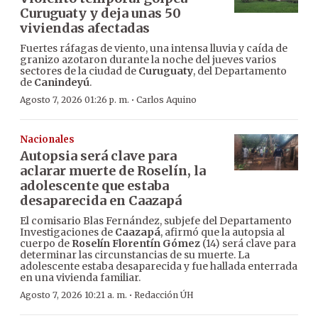
Curuguaty y deja unas 50
viviendas afectadas
Fuertes ráfagas de viento, una intensa lluvia y caída de
granizo azotaron durante la noche del jueves varios
sectores de la ciudad de
Curuguaty
, del Departamento
de
Canindeyú
.
·
Agosto 7, 2026 01:26 p. m.
Carlos Aquino
Nacionales
Autopsia será clave para
aclarar muerte de Roselín, la
adolescente que estaba
desaparecida en Caazapá
El comisario Blas Fernández, subjefe del Departamento
Investigaciones de
Caazapá
, afirmó que la autopsia al
cuerpo de
Roselín Florentín Gómez
(14) será clave para
determinar las circunstancias de su muerte. La
adolescente estaba desaparecida y fue hallada enterrada
en una vivienda familiar.
·
Agosto 7, 2026 10:21 a. m.
Redacción ÚH