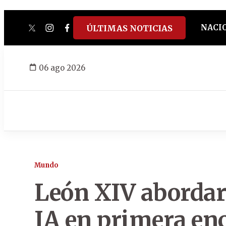
NACI
ÚLTIMAS NOTICIAS
twitter
instagram
facebook
tiktok
youtube
spotify
06 ago 2026
Mundo
León XIV abordará
IA en primera enc