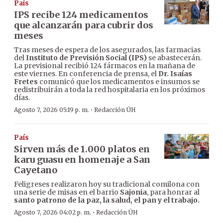
País
IPS recibe 124 medicamentos
que alcanzarán para cubrir dos
meses
Tras meses de espera de los asegurados, las farmacias
del
Instituto de Previsión Social (IPS)
se abastecerán.
La previsional recibió 124 fármacos en la mañana de
este viernes. En conferencia de prensa, el
Dr. Isaías
Fretes
comunicó que los medicamentos e insumos se
redistribuirán a toda la red hospitalaria en los próximos
días.
·
Agosto 7, 2026 05:19 p. m.
Redacción ÚH
País
Sirven más de 1.000 platos en
karu guasu en homenaje a San
Cayetano
Feligreses realizaron hoy su tradicional comilona con
una serie de misas en el barrio
Sajonia
, para honrar al
santo patrono de la paz, la salud, el pan y el trabajo.
·
Agosto 7, 2026 04:02 p. m.
Redacción ÚH