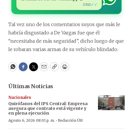
✓✓
23:12
Tal vez uno de los comentarios suyos que más le
habría disgustado a De Vargas fue que él
“necesitaba de más seguridad”, dicho luego de que
le robaran varias armas de su vehículo blindado.
WhatsApp
Facebook
Twitter
Email
Copy
Print
Últimas Noticias
Nacionales
Quirófanos del IPS Central: Empresa
asegura que contrato está vigente y
en plena ejecución
·
Agosto 6, 2026 08:01 p. m.
Redacción ÚH