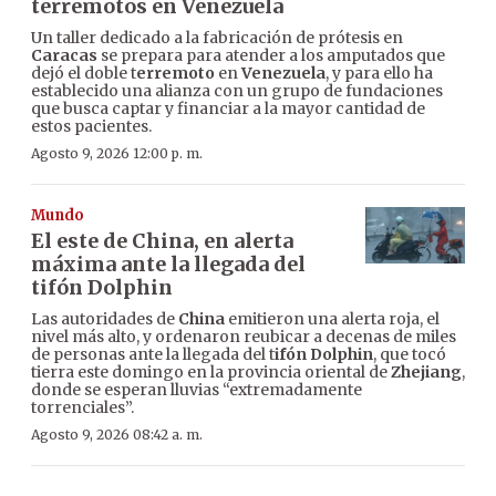
terremotos en Venezuela
Un taller dedicado a la fabricación de prótesis en
Caracas
se prepara para atender a los amputados que
dejó el doble t
erremoto
en
Venezuela
, y para ello ha
establecido una alianza con un grupo de fundaciones
que busca captar y financiar a la mayor cantidad de
estos pacientes.
Agosto 9, 2026 12:00 p. m.
Mundo
El este de China, en alerta
máxima ante la llegada del
tifón Dolphin
Las autoridades de
China
emitieron una alerta roja, el
nivel más alto, y ordenaron reubicar a decenas de miles
de personas ante la llegada del t
ifón Dolphin
, que tocó
tierra este domingo en la provincia oriental de
Zhejiang
,
donde se esperan lluvias “extremadamente
torrenciales”.
Agosto 9, 2026 08:42 a. m.