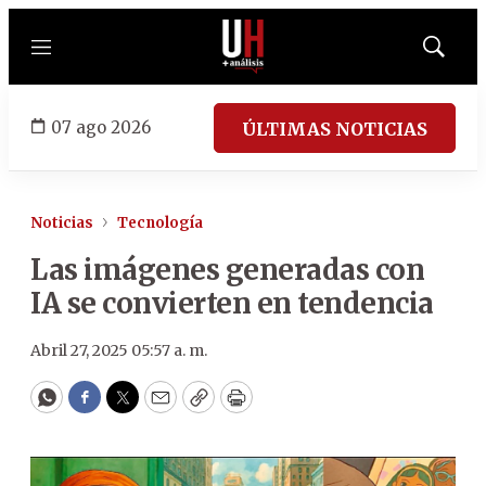
Menú
Mostrar
búsqued
07 ago 2026
ÚLTIMAS NOTICIAS
Noticias
Tecnología
Las imágenes generadas con
IA se convierten en tendencia
Abril 27, 2025 05:57 a. m.
WhatsApp
Facebook
Twitter
Email
Copy
Print