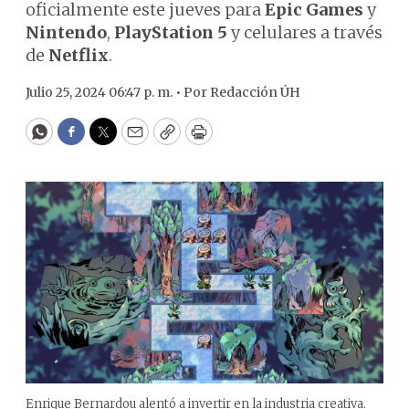
oficialmente este jueves para
Epic Games
y
Nintendo
,
PlayStation 5
y celulares a través
de
Netflix
.
Julio 25, 2024 06:47 p. m. •
Por
Redacción ÚH
WhatsApp
Facebook
Twitter
Email
Copy
Print
Enrique Bernardou alentó a invertir en la industria creativa.