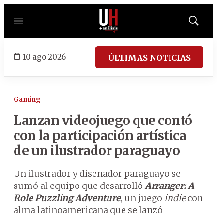
Menú
Mostrar
búsqued
10 ago 2026
ÚLTIMAS NOTICIAS
Gaming
Lanzan videojuego que contó
con la participación artística
de un ilustrador paraguayo
Un ilustrador y diseñador paraguayo se
sumó al equipo que desarrolló
Arranger: A
Role Puzzling Adventure
, un juego
indie
con
alma latinoamericana que se lanzó