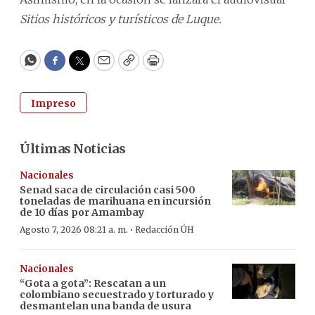
Sitios históricos y turísticos de Luque.
WhatsApp
Facebook
Twitter
Email
Copy
Print
Impreso
Últimas Noticias
Nacionales
Senad saca de circulación casi 500
toneladas de marihuana en incursión
de 10 días por Amambay
·
Agosto 7, 2026 08:21 a. m.
Redacción ÚH
Nacionales
“Gota a gota”: Rescatan a un
colombiano secuestrado y torturado y
desmantelan una banda de usura