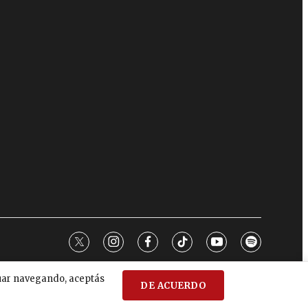
twitter
instagram
facebook
tiktok
youtube
spotify
nuar navegando, aceptás
DE ACUERDO