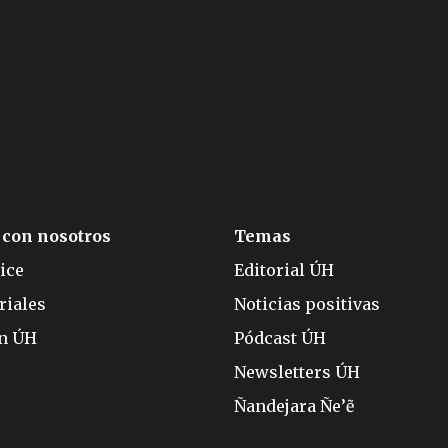
 con nosotros
Temas
ice
Editorial ÚH
riales
Noticias positivas
ón ÚH
Pódcast ÚH
Newsletters ÚH
Ñandejara Ñe’ẽ