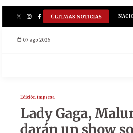
NACI
ÚLTIMAS NOTICIAS
twitter
instagram
facebook
tiktok
youtube
spotify
07 ago 2026
Edición Impresa
Lady Gaga, Malum
darán un show so