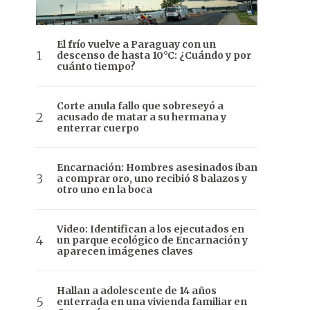
El frío vuelve a Paraguay con un
descenso de hasta 10°C: ¿Cuándo y por
cuánto tiempo?
Corte anula fallo que sobreseyó a
acusado de matar a su hermana y
enterrar cuerpo
Encarnación: Hombres asesinados iban
a comprar oro, uno recibió 8 balazos y
otro uno en la boca
Video: Identifican a los ejecutados en
un parque ecológico de Encarnación y
aparecen imágenes claves
Hallan a adolescente de 14 años
enterrada en una vivienda familiar en