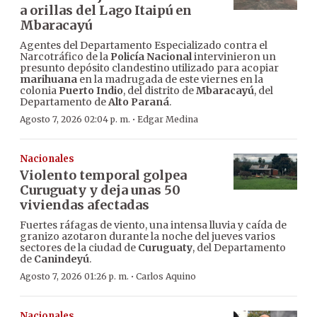
a orillas del Lago Itaipú en
Mbaracayú
Agentes del Departamento Especializado contra el
Narcotráfico de la
Policía Nacional
intervinieron un
presunto depósito clandestino utilizado para acopiar
marihuana
en la madrugada de este viernes en la
colonia
Puerto Indio
, del distrito de
Mbaracayú
, del
Departamento de
Alto Paraná
.
·
Agosto 7, 2026 02:04 p. m.
Edgar Medina
Nacionales
Violento temporal golpea
Curuguaty y deja unas 50
viviendas afectadas
Fuertes ráfagas de viento, una intensa lluvia y caída de
granizo azotaron durante la noche del jueves varios
sectores de la ciudad de
Curuguaty
, del Departamento
de
Canindeyú
.
·
Agosto 7, 2026 01:26 p. m.
Carlos Aquino
Nacionales