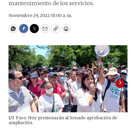
mantenimiento de los servicios.
Noviembre 29, 2022 01:00 a. m.
WhatsApp
Facebook
Twitter
Email
Copy
Print
Paro. Hoy presionarán al Senado aprobación de
1
/
3
2
/
3
ampliación.
med
sala