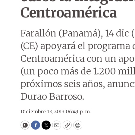
Centroamérica
Farallón (Panamá), 14 dic
(CE) apoyará el programa d
Centroamérica con un apor
(un poco más de 1.200 mill
próximos seis años, anunc
Durao Barroso.
Diciembre 13, 2013 06:49 p. m.
WhatsApp
Facebook
Twitter
Email
Copy
Print