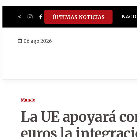
NACI
ÚLTIMAS NOTICIAS
twitter
instagram
facebook
tiktok
youtube
spotify
06 ago 2026
Mundo
La UE apoyará co
euros la integrac