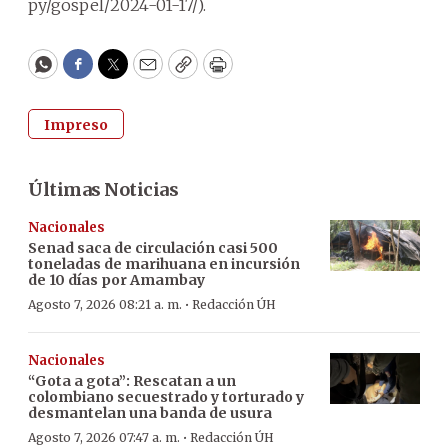
py/gospel/2024-01-17/).
WhatsApp
Facebook
Twitter
Email
Copy
Print
Impreso
Últimas Noticias
Nacionales
Senad saca de circulación casi 500
toneladas de marihuana en incursión
de 10 días por Amambay
·
Agosto 7, 2026 08:21 a. m.
Redacción ÚH
Nacionales
“Gota a gota”: Rescatan a un
colombiano secuestrado y torturado y
desmantelan una banda de usura
·
Agosto 7, 2026 07:47 a. m.
Redacción ÚH