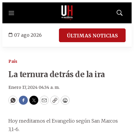
Menú
Mostrar
búsqued
07 ago 2026
ÚLTIMAS NOTICIAS
País
La ternura detrás de la ira
Enero 17, 2024 04:34 a. m.
WhatsApp
Facebook
Twitter
Email
Copy
Print
Hoy meditamos el Evangelio según San Marcos
3,1-6.