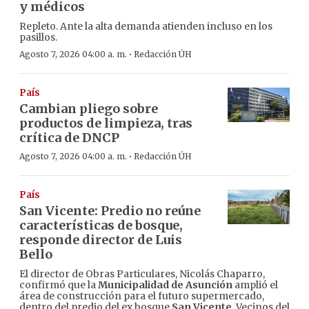
y médicos
Repleto. Ante la alta demanda atienden incluso en los
pasillos.
·
Agosto 7, 2026 04:00 a. m.
Redacción ÚH
País
Cambian pliego sobre
productos de limpieza, tras
crítica de DNCP
·
Agosto 7, 2026 04:00 a. m.
Redacción ÚH
País
San Vicente: Predio no reúne
características de bosque,
responde director de Luis
Bello
El director de Obras Particulares, Nicolás Chaparro,
confirmó que la
Municipalidad de Asunción
amplió el
área de construcción para el futuro supermercado,
dentro del predio del ex bosque
San Vicente
. Vecinos del