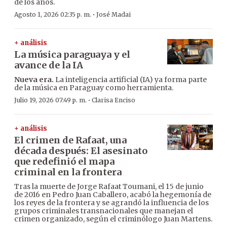
de los años.
·
Agosto 1, 2026 02:35 p. m.
José Madai
+ análisis
La música paraguaya y el
avance de la IA
Nueva era.
La inteligencia artificial (IA) ya forma parte
de la música en Paraguay como herramienta.
·
Julio 19, 2026 07:49 p. m.
Clarisa Enciso
+ análisis
El crimen de Rafaat, una
década después: El asesinato
que redefinió el mapa
criminal en la frontera
Tras la muerte de Jorge Rafaat Toumani, el 15 de junio
de 2016 en Pedro Juan Caballero, acabó la hegemonía de
los reyes de la frontera y se agrandó la influencia de los
grupos criminales transnacionales que manejan el
crimen organizado, según el criminólogo Juan Martens.