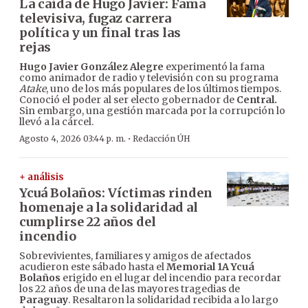
La caída de Hugo Javier: Fama
televisiva, fugaz carrera
política y un final tras las
rejas
Hugo Javier González Alegre
experimentó la fama
como animador de radio y televisión con su programa
Atake
, uno de los más populares de los últimos tiempos.
Conoció el poder al ser electo gobernador de
Central.
Sin embargo, una gestión marcada por la corrupción lo
llevó a la cárcel.
·
Agosto 4, 2026 03:44 p. m.
Redacción ÚH
+ análisis
Ycuá Bolaños: Víctimas rinden
homenaje a la solidaridad al
cumplirse 22 años del
incendio
Sobrevivientes, familiares y amigos de afectados
acudieron este sábado hasta el
Memorial 1A Ycuá
Bolaños
erigido en el lugar del incendio para recordar
los 22 años de una de las mayores tragedias de
Paraguay
. Resaltaron la solidaridad recibida a lo largo