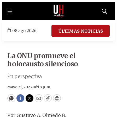
Menú
Mostrar
búsqued
08 ago 2026
ÚLTIMAS NOTICIAS
La ONU promueve el
holocausto silencioso
En perspectiva
Mayo 31, 2023 06:18 p. m.
WhatsApp
Facebook
Twitter
Email
Copy
Print
Por Gustavo A. Olmedo B.