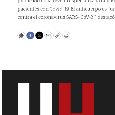
publicado en la revista especializada Cell R
pacientes con Covid-19. El anticuerpo es “u
contra el coronavirus SARS-CoV-2”, destac
WhatsApp
Facebook
Twitter
Email
Copy
Print