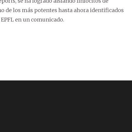
eports, se ha logrado aislando linfocitos de
no de los más potentes hasta ahora identificados
ó EPFL en un comunicado.