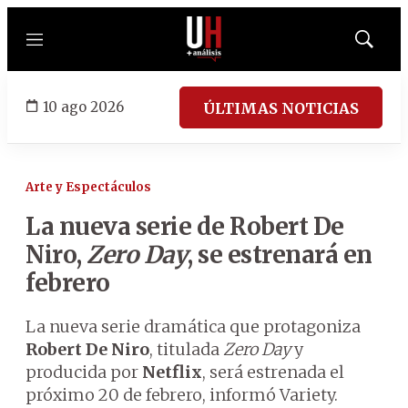
Menú
Mostrar
búsqued
10 ago 2026
ÚLTIMAS NOTICIAS
Arte y Espectáculos
La nueva serie de Robert De
Niro,
Zero Day
, se estrenará en
febrero
La nueva serie dramática que protagoniza
Robert De Niro
, titulada
Zero Day
y
producida por
Netflix
, será estrenada el
próximo 20 de febrero, informó Variety.