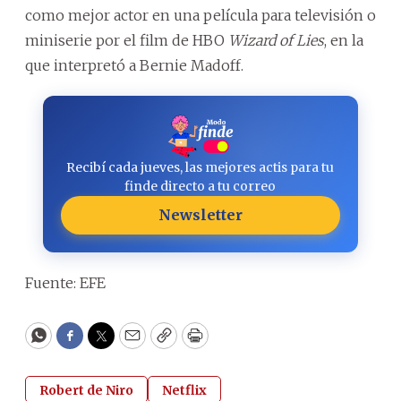
como mejor actor en una película para televisión o
miniserie por el film de HBO
Wizard of Lies
, en la
que interpretó a Bernie Madoff.
Recibí cada jueves, las mejores actis para tu
finde directo a tu correo
Newsletter
Fuente: EFE
WhatsApp
Facebook
Twitter
Email
Copy
Print
Robert de Niro
Netflix