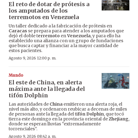
El reto de dotar de prótesis a
los amputados de los
terremotos en Venezuela
Un taller dedicado a la fabricación de prótesis en
Caracas
se prepara para atender a los amputados que
dejó el doble t
erremoto
en
Venezuela
, y para ello ha
establecido una alianza con un grupo de fundaciones
que busca captar y financiar a la mayor cantidad de
estos pacientes.
Agosto 9, 2026 12:00 p. m.
Mundo
El este de China, en alerta
máxima ante la llegada del
tifón Dolphin
Las autoridades de
China
emitieron una alerta roja, el
nivel más alto, y ordenaron reubicar a decenas de miles
de personas ante la llegada del t
ifón Dolphin
, que tocó
tierra este domingo en la provincia oriental de
Zhejiang
,
donde se esperan lluvias “extremadamente
torrenciales”.
Agosto 9, 2026 08:42 a. m.