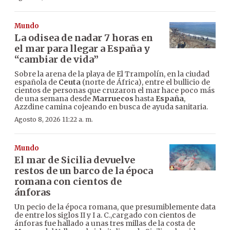
Mundo
La odisea de nadar 7 horas en
el mar para llegar a España y
“cambiar de vida”
Sobre la arena de la playa de El Trampolín, en la ciudad
española de
Ceuta
(norte de África), entre el bullicio de
cientos de personas que cruzaron el mar hace poco más
de una semana desde
Marruecos
hasta
España
,
Azzdine camina cojeando en busca de ayuda sanitaria.
Agosto 8, 2026 11:22 a. m.
Mundo
El mar de Sicilia devuelve
restos de un barco de la época
romana con cientos de
ánforas
Un pecio de la época romana, que presumiblemente data
de entre los siglos II y I a. C.,cargado con cientos de
ánforas fue hallado a unas tres millas de la costa de