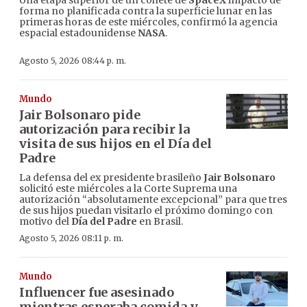
Una etapa superior de un cohete de
SpaceX
impactó de
forma no planificada contra la superficie lunar en las
primeras horas de este miércoles, confirmó la agencia
espacial estadounidense
NASA
.
Agosto 5, 2026 08:44 p. m.
Mundo
Jair Bolsonaro pide
autorización para recibir la
visita de sus hijos en el Día del
Padre
La defensa del ex presidente brasileño
Jair Bolsonaro
solicitó este miércoles a la Corte Suprema una
autorización “absolutamente excepcional” para que tres
de sus hijos puedan visitarlo el próximo domingo con
motivo del
Día del Padre
en Brasil.
Agosto 5, 2026 08:11 p. m.
Mundo
Influencer fue asesinado
mientras esperaba comida y