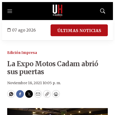
Menú
Mostrar
búsqued
07 ago 2026
ÚLTIMAS NOTICIAS
Edición Impresa
La Expo Motos Cadam abrió
sus puertas
Noviembre 18, 2021 10:05 p. m.
WhatsApp
Facebook
Twitter
Email
Copy
Print