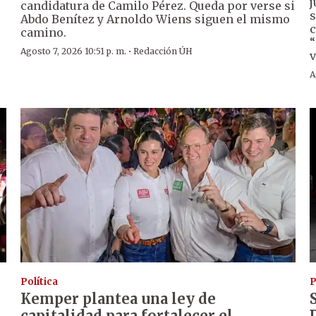
j
candidatura de Camilo Pérez. Queda por verse si
s
Abdo Benítez y Arnoldo Wiens siguen el mismo
c
camino.
“
·
Agosto 7, 2026 10:51 p. m.
Redacción ÚH
v
A
Política
P
Kemper plantea una ley de
capitalidad para fortalecer el