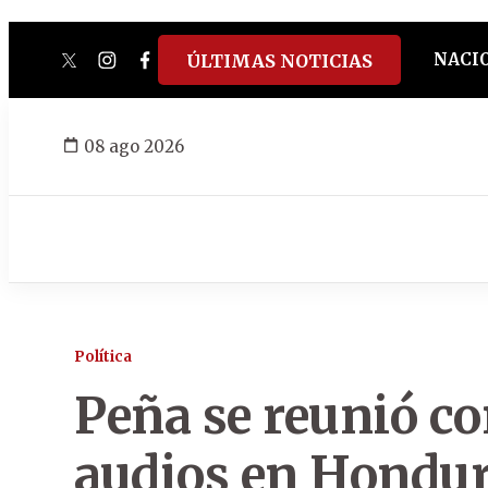
NACI
ÚLTIMAS NOTICIAS
twitter
instagram
facebook
tiktok
youtube
spotify
08 ago 2026
Política
Peña se reunió co
audios en Hondu