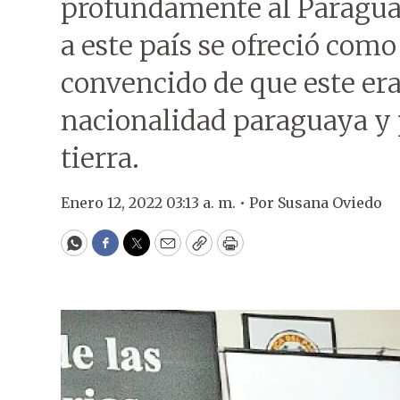
profundamente al Paraguay
a este país se ofreció com
convencido de que este era
nacionalidad paraguaya y p
tierra.
Enero 12, 2022 03:13 a. m. •
Por
Susana Oviedo
WhatsApp
Facebook
Twitter
Email
Copy
Print