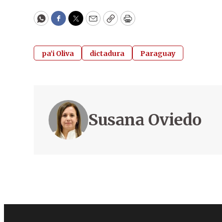
WhatsApp
Facebook
Twitter
Email
Copy
Print
pa’i Oliva
dictadura
Paraguay
Susana Oviedo