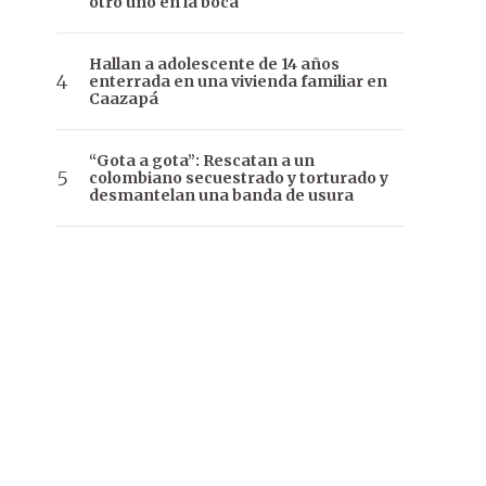
otro uno en la boca
Hallan a adolescente de 14 años
enterrada en una vivienda familiar en
Caazapá
“Gota a gota”: Rescatan a un
colombiano secuestrado y torturado y
desmantelan una banda de usura