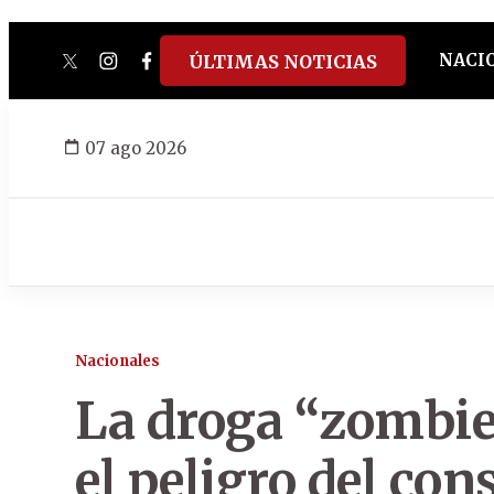
NACI
ÚLTIMAS NOTICIAS
twitter
instagram
facebook
tiktok
youtube
spotify
07 ago 2026
Nacionales
La droga “zombie
el peligro del co