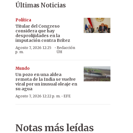
Últimas Noticias
Política
Titular del Congreso
considera que hay
desprolijidades en la
imputación contra Brítez
·
Agosto 7, 2026 12:25
Redacción
p. m.
ÚH
Mundo
Un pozo en una aldea
remota de la India se vuelve
viral por un inusual oleaje en
su agua
·
Agosto 7, 2026 12:22 p. m.
EFE
Notas más leídas