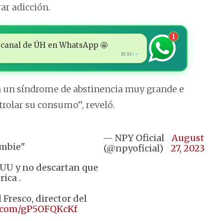
ar adicción.
1
 al canal de ÚH en WhatsApp 🤩
15:33
✓✓
a un síndrome de abstinencia muy grande e
trolar su consumo”, reveló.
— NPY Oficial
August
ombie"
(@npyoficial)
27, 2023
.UU y no descartan que
ica .
 Fresco, director del
r.com/gP5OFQKcKf