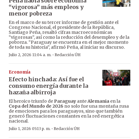
Peña habla sobre economía
“vigorosa” más empleos y
menor pobreza
En el marco de su tercer informe de gestión ante el
Congreso Nacional, el presidente de la República,
Santiago Peña, resaltó cifras macroeconómicas
“vigorosas”, así como la reducción del desempleo y de la
pobreza. “Paraguay se encuentra en el mejor momento
de toda su historia”, afirmó Peña, al iniciar su discurso.
·
Julio 2, 2026 11:04 a. m.
Redacción ÚH
Economía
Efecto hinchada: Así fue el
consumo energía durante la
hazaña albirroja
El heroico triunfo de
Paraguay
ante
Alemania
en la
Copa del Mundo de 2026
no solo fue una montaña rusa
de emociones para los paraguayos, sino que también
generó fluctuaciones constantes en la red energética
nacional.
·
Julio 1, 2026 05:13 p. m.
Redacción ÚH