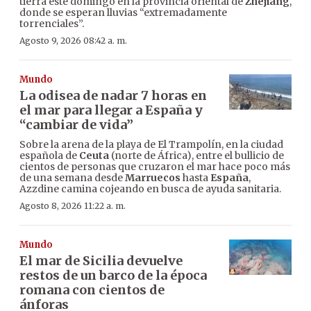
tierra este domingo en la provincia oriental de
Zhejiang
,
donde se esperan lluvias “extremadamente
torrenciales”.
Agosto 9, 2026 08:42 a. m.
Mundo
La odisea de nadar 7 horas en
el mar para llegar a España y
“cambiar de vida”
Sobre la arena de la playa de El Trampolín, en la ciudad
española de
Ceuta
(norte de África), entre el bullicio de
cientos de personas que cruzaron el mar hace poco más
de una semana desde
Marruecos
hasta
España
,
Azzdine camina cojeando en busca de ayuda sanitaria.
Agosto 8, 2026 11:22 a. m.
Mundo
El mar de Sicilia devuelve
restos de un barco de la época
romana con cientos de
ánforas