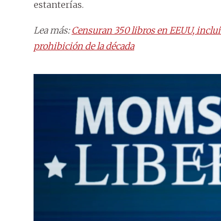
estanterías.
Lea más:
Censuran 350 libros en EEUU, inclui
prohibición de la década