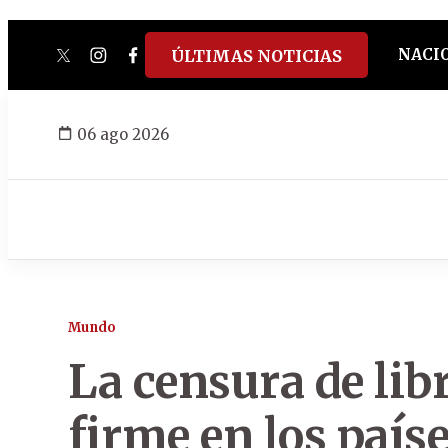
NACI
ÚLTIMAS NOTICIAS
twitter
instagram
facebook
tiktok
youtube
spotify
06 ago 2026
Mundo
La censura de lib
firme en los país