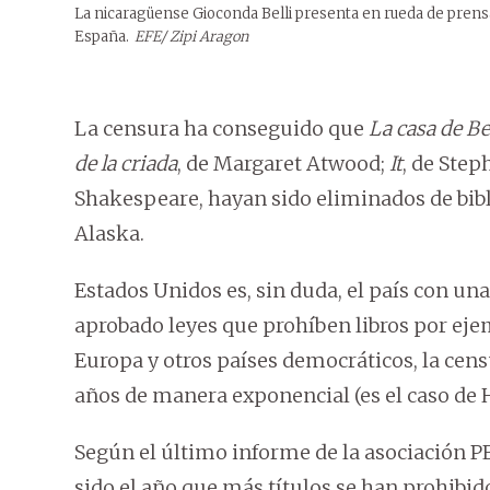
La nicaragüense Gioconda Belli presenta en rueda de prens
España.
EFE/ Zipi Aragon
La censura ha conseguido que
La casa de B
de la criada
, de Margaret Atwood;
It
, de Step
Shakespeare, hayan sido eliminados de bibli
Alaska.
Estados Unidos es, sin duda, el país con u
aprobado leyes que prohíben libros por eje
Europa y otros países democráticos, la cens
años de manera exponencial (es el caso de 
Según el último informe de la asociación P
sido el año que más títulos se han prohibido