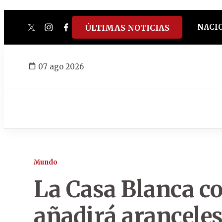
NACI
ÚLTIMAS NOTICIAS
twitter
instagram
facebook
tiktok
youtube
spotify
07 ago 2026
Mundo
La Casa Blanca c
añadirá arancele