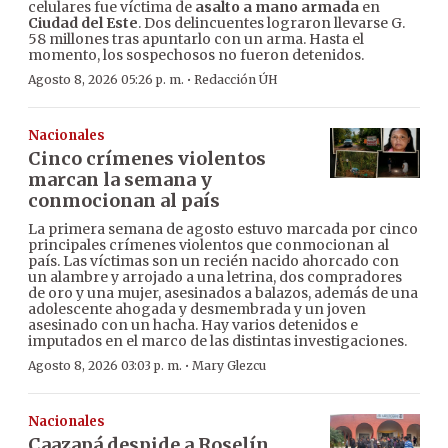
celulares fue víctima de
asalto a mano armada
en
Ciudad del Este
. Dos delincuentes lograron llevarse G.
58 millones tras apuntarlo con un arma. Hasta el
momento, los sospechosos no fueron detenidos.
·
Agosto 8, 2026 05:26 p. m.
Redacción ÚH
Nacionales
Cinco crímenes violentos
marcan la semana y
conmocionan al país
La primera semana de agosto estuvo marcada por cinco
principales crímenes violentos que conmocionan al
país. Las víctimas son un recién nacido ahorcado con
un alambre y arrojado a una letrina, dos compradores
de oro y una mujer, asesinados a balazos, además de una
adolescente ahogada y desmembrada y un joven
asesinado con un hacha. Hay varios detenidos e
imputados en el marco de las distintas investigaciones.
·
Agosto 8, 2026 03:03 p. m.
Mary Glezcu
Nacionales
Caazapá despide a Roselín