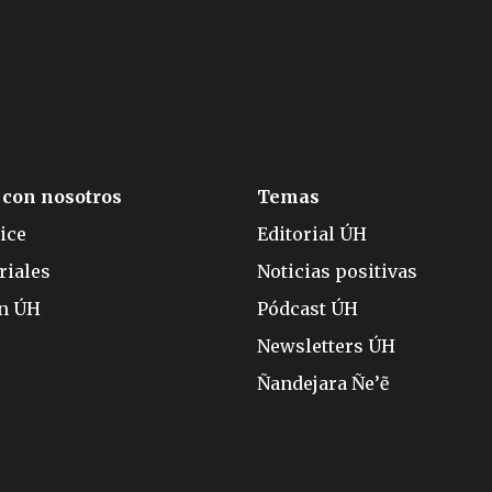
 con nosotros
Temas
ice
Editorial ÚH
riales
Noticias positivas
ón ÚH
Pódcast ÚH
Newsletters ÚH
Ñandejara Ñe’ẽ