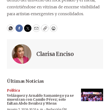
dentro del universo del rock pesado y el metal,
convirtiéndose en vitrinas de enorme visibilidad
para artistas emergentes y consolidados.
WhatsApp
Facebook
Twitter
Email
Copy
Print
Clarisa Enciso
Últimas Noticias
Política
Velázquez y Arnaldo Samaniego ya se
muestran con Camilo Pérez; solo
faltan Abdo Benítez y Wiens
·
Agosto 7, 2026 10:51 p. m.
Redacción ÚH