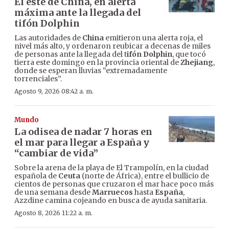
El este de China, en alerta
máxima ante la llegada del
tifón Dolphin
Las autoridades de
China
emitieron una alerta roja, el
nivel más alto, y ordenaron reubicar a decenas de miles
de personas ante la llegada del t
ifón Dolphin
, que tocó
tierra este domingo en la provincia oriental de
Zhejiang
,
donde se esperan lluvias “extremadamente
torrenciales”.
Agosto 9, 2026 08:42 a. m.
Mundo
La odisea de nadar 7 horas en
el mar para llegar a España y
“cambiar de vida”
Sobre la arena de la playa de El Trampolín, en la ciudad
española de
Ceuta
(norte de África), entre el bullicio de
cientos de personas que cruzaron el mar hace poco más
de una semana desde
Marruecos
hasta
España
,
Azzdine camina cojeando en busca de ayuda sanitaria.
Agosto 8, 2026 11:22 a. m.