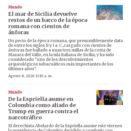
Mundo
El mar de Sicilia devuelve
restos de un barco de la época
romana con cientos de
ánforas
Un pecio de la época romana, que presumiblemente data
de entre los siglos II y I a. C.,cargado con cientos de
ánforas fue hallado a unas tres millas de la costa de
Mazara del Vallo, en la isla italiana de Sicilia, y ha sido
considerado “uno de los descubrimientos
arqueológicos subacuáticos más importantes de los
últimos años”.
Agosto 8, 2026 11:10 a. m.
Mundo
De la Espriella asume en
Colombia como aliado de
Trump en guerra contra el
narcotráfico
El derechista Abelardo de la Espriella asume este viernes
la presidencia de Colombia decidido a combatir con