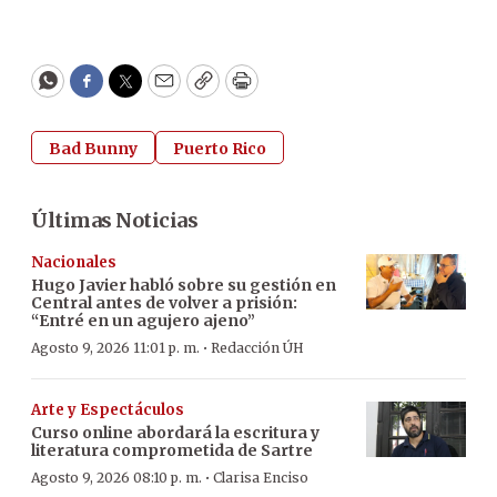
WhatsApp
Facebook
Twitter
Email
Copy
Print
Bad Bunny
Puerto Rico
Últimas Noticias
Nacionales
Hugo Javier habló sobre su gestión en
Central antes de volver a prisión:
“Entré en un agujero ajeno”
·
Agosto 9, 2026 11:01 p. m.
Redacción ÚH
Arte y Espectáculos
Curso online abordará la escritura y
literatura comprometida de Sartre
·
Agosto 9, 2026 08:10 p. m.
Clarisa Enciso