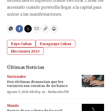
denunciaba el supuesto fraude electoral. Cubas fue
arrestado cuando pretendía llegar a la capital para
unirse a las manifestaciones.
WhatsApp
Facebook
Twitter
Email
Copy
Print
Payo Cubas
Paraguayo Cubas
Elecciones 2023
Últimas Noticias
Nacionales
Dos víctimas denuncian que les
vaciaron sus cuentas de un banco
·
Agosto 5, 2026 08:48 p. m.
Redacción ÚH
Mundo
Restos de un cohete de SpaceX