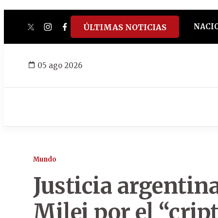
NACI
ÚLTIMAS NOTICIAS
twitter
instagram
facebook
tiktok
youtube
spotify
05 ago 2026
Mundo
Justicia argentina
Milei por el “crip