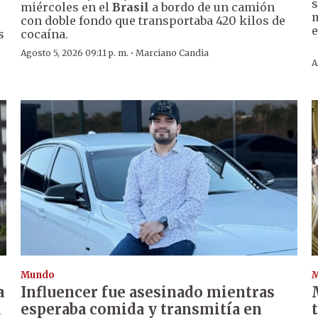
s
miércoles en el
Brasil
a bordo de un camión
m
con doble fondo que transportaba 420 kilos de
s
cocaína.
·
Agosto 5, 2026 09:11 p. m.
Marciano Candia
A
Mundo
a
Influencer fue asesinado mientras
a
esperaba comida y transmitía en