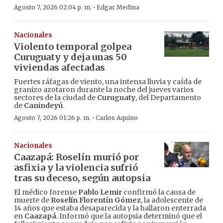
·
Agosto 7, 2026 02:04 p. m.
Edgar Medina
Nacionales
Violento temporal golpea
Curuguaty y deja unas 50
viviendas afectadas
Fuertes ráfagas de viento, una intensa lluvia y caída de
granizo azotaron durante la noche del jueves varios
sectores de la ciudad de
Curuguaty
, del Departamento
de
Canindeyú
.
·
Agosto 7, 2026 01:26 p. m.
Carlos Aquino
Nacionales
Caazapá: Roselín murió por
asfixia y la violencia sufrió
tras su deceso, según autopsia
El médico forense
Pablo Lemir
confirmó la causa de
muerte de
Roselín Florentín Gómez
, la adolescente de
14 años que estaba desaparecida y la hallaron enterrada
en
Caazapá
. Informó que la autopsia determinó que el