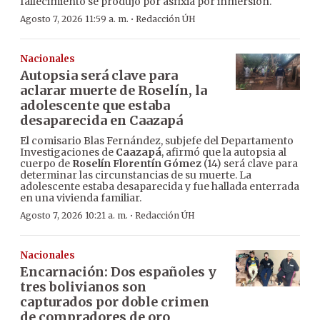
fallecimiento se produjo por asfixia por inmersión.
·
Agosto 7, 2026 11:59 a. m.
Redacción ÚH
Nacionales
Autopsia será clave para
aclarar muerte de Roselín, la
adolescente que estaba
desaparecida en Caazapá
El comisario Blas Fernández, subjefe del Departamento
Investigaciones de
Caazapá
, afirmó que la autopsia al
cuerpo de
Roselín Florentín Gómez
(14) será clave para
determinar las circunstancias de su muerte. La
adolescente estaba desaparecida y fue hallada enterrada
en una vivienda familiar.
·
Agosto 7, 2026 10:21 a. m.
Redacción ÚH
Nacionales
Encarnación: Dos españoles y
tres bolivianos son
capturados por doble crimen
de compradores de oro