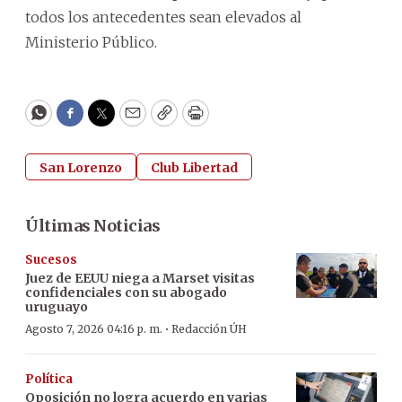
todos los antecedentes sean elevados al
Ministerio Público.
WhatsApp
Facebook
Twitter
Email
Copy
Print
San Lorenzo
Club Libertad
Últimas Noticias
Sucesos
Juez de EEUU niega a Marset visitas
confidenciales con su abogado
uruguayo
·
Agosto 7, 2026 04:16 p. m.
Redacción ÚH
Política
Oposición no logra acuerdo en varias