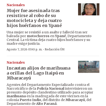
Nacionales
Mujer fue asesinada tras
resistirse al robo de su
motocicleta y deja cuatro
hijos huérfanos en Ypané
Una mujer se resistió a un asalto y falleció tras ser
baleada por
motochorros
en
Ypané
, Departamento
Central. La víctima deja cuatro hijos huérfanos y su
madre exige justicia.
·
Agosto 7, 2026 03:45 p. m.
Redacción ÚH
Nacionales
Incautan alijos de marihuana
a orillas del Lago Itaipú en
Mbaracayú
Agentes del Departamento Especializado contra el
Narcotráfico de la
Policía Nacional
intervinieron un
presunto depósito clandestino utilizado para acopiar
marihuana
en la madrugada de este viernes en la
colonia
Puerto Indio
, del distrito de
Mbaracayú
, del
Departamento de
Alto Paraná
.