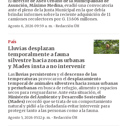
El
director de Aseo Urbano de la Municipalidad de
Asunción, Máximo Medina
, evadió una convocatoria
ante el pleno de la Junta Municipal en la que debía
brindar informes sobre la reciente adquisición de 11
camiones recolectores por G. 13.606 millones.
·
Agosto 6, 2026 09:59 a. m.
Redacción ÚH
País
Lluvias desplazan
temporalmente a fauna
silvestre hacia zonas urbanas
y Mades insta a no intervenir
Las
lluvias persistentes
y el
descenso de las
temperaturas
provocaron el
desplazamiento
temporal de animales silvestres hacia zonas urbanas
y periurbanas
en busca de refugio, alimento y espacios
secos para resguardarse. Ante esta situación, el
Ministerio del Ambiente y Desarrollo Sostenible
(Mades)
recordó que se trata de un comportamiento
natural y pidió a la ciudadanía evitar intervenir para
proteger tanto a las personas como a la fauna.
·
Agosto 5, 2026 05:12 p. m.
Redacción ÚH