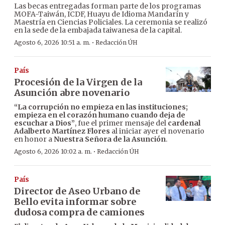
Las becas entregadas forman parte de los programas
MOFA-Taiwán, ICDF, Huayu de Idioma Mandarín y
Maestría en Ciencias Policiales. La ceremonia se realizó
en la sede de la embajada taiwanesa de la capital.
·
Agosto 6, 2026 10:51 a. m.
Redacción ÚH
País
Procesión de la Virgen de la
Asunción abre novenario
“La corrupción no empieza en las instituciones;
empieza en el corazón humano cuando deja de
escuchar a Dios”
, fue el primer mensaje del
cardenal
Adalberto Martínez Flores
al iniciar ayer el novenario
en honor a
Nuestra Señora de la Asunción
.
·
Agosto 6, 2026 10:02 a. m.
Redacción ÚH
País
Director de Aseo Urbano de
Bello evita informar sobre
dudosa compra de camiones