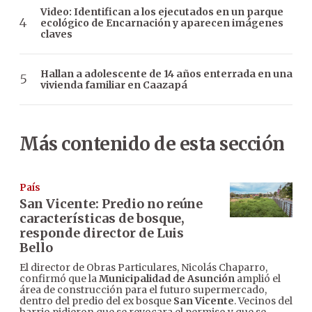
Video: Identifican a los ejecutados en un parque
ecológico de Encarnación y aparecen imágenes
claves
Hallan a adolescente de 14 años enterrada en una
vivienda familiar en Caazapá
Más contenido de esta sección
País
San Vicente: Predio no reúne
características de bosque,
responde director de Luis
Bello
El director de Obras Particulares, Nicolás Chaparro,
confirmó que la
Municipalidad de Asunción
amplió el
área de construcción para el futuro supermercado,
dentro del predio del ex bosque
San Vicente
. Vecinos del
barrio pidieron que se revocara el permiso y que se