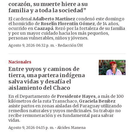
corazón, su muerte hiere a su
familia y a toda la sociedad”
El cardenal
Adalberto Martínez
condenó este domingo
el homicidio de
Roselín Florentín Gómez
, de 14 años,
ocurrido en
Caazapá
. Rezó por la fortaleza de su familia
y por un mayor cuidado hacia los más pequeños,
personas vulnerables, niños y jóvenes.
·
Agosto 9, 2026 06:32 p. m.
Redacción ÚH
Nacionales
Entre yuyos y caminos de
tierra, una partera indígena
salva vidas y desafía el
aislamiento del Chaco
En el Departamento de
Presidente Hayes
, a más de 100
kilómetros de la ruta Transchaco,
Graciela Benítez
asiste partos en zonas aisladas del Paraguay utilizando
remedios naturales y yuyos medicinales. Su trabajo no
recibe remuneración y es fundamental para salvar
vidas.
·
Agosto 9, 2026 04:15 p. m.
Alcides Manena