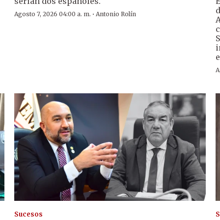
serían dos españoles.
E
d
·
Agosto 7, 2026 04:00 a. m.
Antonio Rolín
A
c
S
i
e
A
Sucesos
S