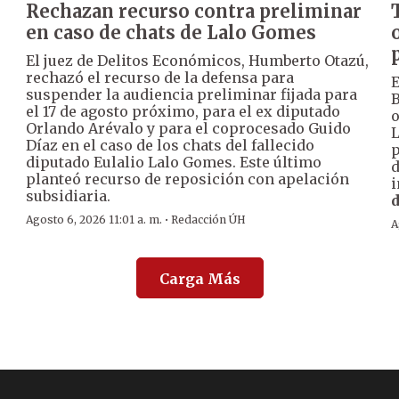
Rechazan recurso contra preliminar
en caso de chats de Lalo Gomes
El juez de Delitos Económicos, Humberto Otazú,
rechazó el recurso de la defensa para
E
suspender la audiencia preliminar fijada para
B
el 17 de agosto próximo, para el ex diputado
o
Orlando Arévalo y para el coprocesado Guido
L
Díaz en el caso de los chats del fallecido
p
diputado Eulalio Lalo Gomes. Este último
d
planteó recurso de reposición con apelación
i
subsidiaria.
·
Agosto 6, 2026 11:01 a. m.
Redacción ÚH
A
Carga Más