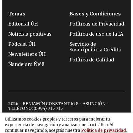
Temas
Bases y Condiciones
Editorial ÚH
Políticas de Privacidad
Noticias positivas
Política de uso de la IA
Pódcast ÚH
Servicio de
Suscripción a Crédito
Newsletters ÚH
Política de Calidad
Ñandejara Ñe’ẽ
2026 - BENJAMÍN CONSTANT 658 - ASUNCIÓN -
TELÉFONO:
(0994) 715 715
Utilizamos cookies propias y terceros para mejorar tu
experiencia de navegación y analizar nuestro tráfico. Al
twitter
instagram
facebook
tiktok
youtube
spotify
continuar navegando, aceptás nuestra
Política de privacidad
.